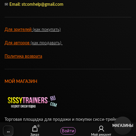
✉
Email:
stcomhelp@gmail.com
Для зрителей
(как покупать)
Для авторов
(как продавать)
Политика возврата
МОЙ МАГАЗИН
Торговая площадка для продажи и покупки сисси-трейнеров,
МАГАЗИНЫ
аудио и видео-гипнозов, мотивации, CEI, унижений куколдов и
0
↔
Войти
др. тематического порно
Заказ
Мой аккаунт