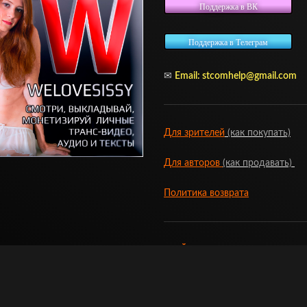
Поддержка в ВК
Поддержка в Телеграм
✉
Email:
stcomhelp@gmail.com
Для зрителей
(как покупать)
Для авторов
(как продавать)
Политика возврата
МОЙ МАГАЗИН