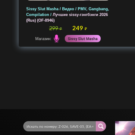
Sissy Slut Masha / Видео / PMV, Gangbang,
Compilation /
Лучшие sissy-гэнгбэнги 2026
(Rus) (OF-8946)
249
299
₽
₽
Магазин:
Sissy Slut Masha