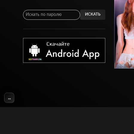
ИСКАТЬ
↔
© SissyTrainers.Com 2020-2025, Все Права Защищены