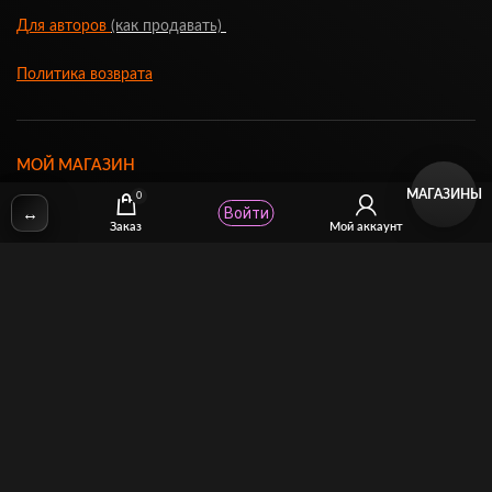
Для авторов
(как продавать)
Политика возврата
МОЙ МАГАЗИН
МАГАЗИНЫ
0
↔
Войти
Заказ
Мой аккаунт
Торговая площадка для продажи и покупки сисси-трейнеров,
аудио и видео-гипнозов, мотивации, CEI, унижений куколдов и
др. тематического порно
14141 Covello Street #5C Van Nuys, CA 91405, USA
Phone:
(800) 442-6435
VK
TG