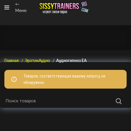
←
Меню
Главная
ЭротикАудио
Аудиогипноз EA
Товаров, соответствующих вашему запросу, не
обнаружено.