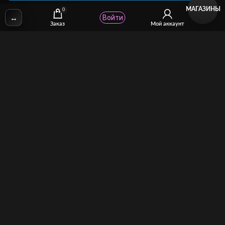
МАГАЗИНЫ
0
↔
Войти
✉
Email:
stcomhelp@gmail.com
Заказ
Мой аккаунт
Для зрителей
(как покупать)
Для авторов
(как продавать)
Политика возврата
МОЙ МАГАЗИН
Торговая площадка для продажи и покупки сисси-трейнеров,
аудио и видео-гипнозов, мотивации, CEI, унижений куколдов и