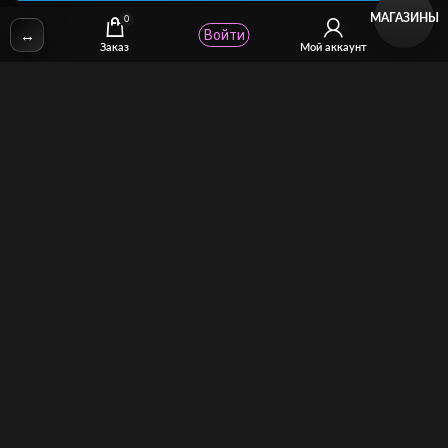
МАГАЗИНЫ
0
↔
Войти
✉
Email:
stcomhelp@gmail.com
Заказ
Мой аккаунт
Для зрителей
(как покупать)
Для авторов
(как продавать)
Политика возврата
МОЙ МАГАЗИН
Торговая площадка для продажи и покупки сисси-трейнеров,
аудио и видео-гипнозов, мотивации, CEI, унижений куколдов и