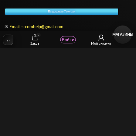
Поддержка в Телеграм
✉
Email:
stcomhelp@gmail.com
МАГАЗИНЫ
0
↔
Войти
Заказ
Мой аккаунт
Для зрителей
(как покупать)
Для авторов
(как продавать)
Политика возврата
МОЙ МАГАЗИН