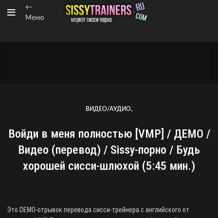
←
Меню
,
ВИДЕО/АУДИО
ПЕРЕВОДЫ ОТ "ВОЙДИ В МЕНЯ ПОЛНОСТЬЮ" (VMP)
Войди в меня полностью [VMP] / ДЕМО /
Видео (перевод) / Sissy-порно / Будь
хорошей сисси-шлюхой (5:45 мин.)
Это DEMO-отрывок перевода сисси-трейнера с английского от