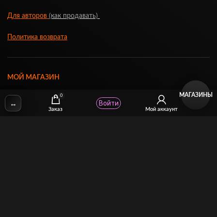
Для авторов
(как продавать)
Политика возврата
МОЙ МАГАЗИН
МАГАЗИНЫ
0
↔
Войти
Заказ
Мой аккаунт
Торговая площадка для продажи и покупки сисси-трейнеров,
аудио и видео-гипнозов, мотивации, CEI, унижений куколдов и
др. тематического порно
14141 Covello Street #5C Van Nuys, CA 91405, USA
Phone:
(800) 442-6435