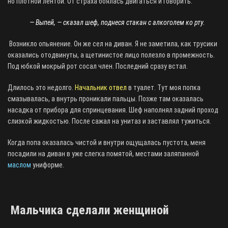
но плотной лентой. От страха боялась двигаться и говорить.
— Выпей, — сказал шеф, поднеся стакан с алкоголем ко рту.
Возникло опьянение. Он же сел на диван. Я не заметила, как трусики
оказались отодвинуты, а щетинистое лицо полезло в промежность.
Под юбкой мокрый рот сосал член. Последний сразу встал.
Длилось это недолго.
Начальник отвел
в туалет. Тут моя попка
смазывалась, а внутрь проникали пальцы. Позже там оказалась
насадка от прибора для спринцевания. Шеф наполнял задний проход
слизкой жидкостью. После сажал на унитаз и заставлял тужиться.
Когда попа оказалась чистой и внутри ощущалась пустота, меня
посадили на диван в уже слегка помятой, местами заляпанной
маслом
униформе.
Мальчика сделали женщиной