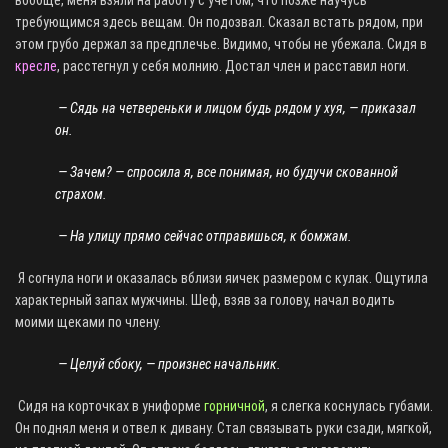
вообще, меня взяли на работу с учетом, что позже научусь
требующимся здесь вещам. Он подозвал. Сказал встать рядом, при
этом грубо держал за предплечье. Видимо, чтобы не убежала. Сидя в
кресле
, расстегнул у себя молнию. Достал член и расставил ноги.
— Сядь на четвереньки и лицом будь рядом у хуя, — приказал
он.
— Зачем? — спросила я, все понимая, но будучи скованной
страхом.
— На улицу прямо сейчас отправишься, к бомжам.
Я согнула ноги и оказалась вблизи яичек размером с кулак. Ощутила
характерный запах мужчины. Шеф, взяв за голову, начал водить
моими щеками по члену.
— Целуй сбоку, — произнес начальник.
Сидя на корточках в униформе
горничной
, я слегка коснулась губами.
Он поднял меня и отвел к дивану. Стал связывать руки сзади, мягкой,