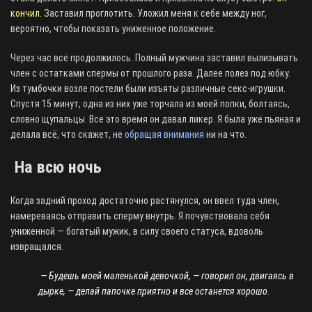
кончил.
Заставил проглотить. Уложил меня к себе между ног,
вероятно, чтобы показать униженное положение.
Через час всё продолжилось. Полный мужчина заставил вылизывать
член с остатками спермы от прошлого раза. Далее полез под юбку.
Из тумбочки возле постели были изъяты различные секс-игрушки.
Спустя 15 минут, одна из них уже торчала из моей попки, болтаясь,
словно щупальцы. Все это время он давал ликер. Я была уже пьяная и
делала всё, что скажет, не
обращая внимания
ни на что.
На всю ночь
Когда задний проход достаточно растянулся, он ввел туда член,
намереваясь отправить сперму внутрь. Я почувствовала себя
униженной — богатый мужик, в силу своего статуса, вдоволь
извращался.
— Будешь моей маленькой девочкой, — говорил он, двигаясь в
дырке, — делай папочке приятно и все останется хорошо.