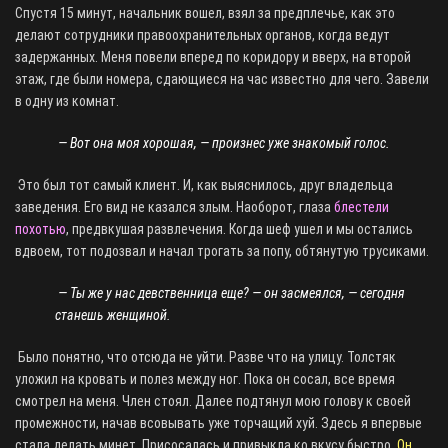
Спустя 15 минут, начальник вошел, взял за предплечье, как это
делают сотрудники правоохранительных органов, когда ведут
задержанных. Меня повели вперед по коридору и вверх, на второй
этаж, где были номера, сдающиеся на час известно для чего. Завели
в одну из комнат.
— Вот она моя хорошая, — произнес уже знакомый голос.
Это был тот самый клиент. И, как выяснилось, друг владельца
заведения. Его вид не казался злым. Наоборот, глаза
блестели
похотью
, предвкушая развлечения. Когда шеф ушел и мы остались
вдвоем, тот подозвал и начал трогать за попу, обтянутую трусиками.
— Ты же у нас девственница еще? — он засмеялся, — сегодня
станешь женщиной.
Было понятно, что отсюда не уйти. Разве что на улицу. Толстяк
уложил на кровать и полез между ног. Пока он сосал, все время
смотрел на меня. Член стоял. Далее подтянул мою голову к своей
промежности, начав всовывать уже торчащий хуй. Здесь я впервые
стала делать минет. Присосалась и привыкла ко вкусу быстро.
Он