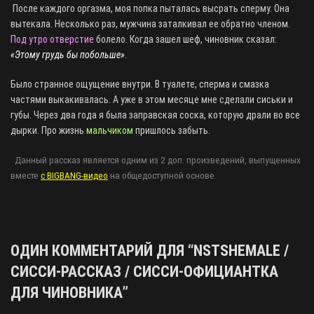
После каждого оргазма, моя попка пыталась высрать сперму. Она
вытекала. Несколько раз, мужчина заталкивал ее обратно членом.
Под утро отверстие
болело. Когда зашел шеф, чиновник сказал:
«Этому грудь бы побольше»
.
Было странное ощущение внутри. В туалете, сперма и смазка
частями выкакивалась. А уже в этом месяце мне сделали сиськи и
губы. Через два года я была заправская соска, которую драли во все
дырки. Про жизнь
мальчиком
пришлось забыть.
Данный рассказ является одним из 2 доп. произведений, выпущенных
вместе
с BIGBANG-видео
на общедоступной основе.
ОДИН КОММЕНТАРИЙ ДЛЯ “
NSTSHEMALE /
СИССИ-РАССКАЗ / СИССИ-ОФИЦИАНТКА
ДЛЯ ЧИНОВНИКА
”