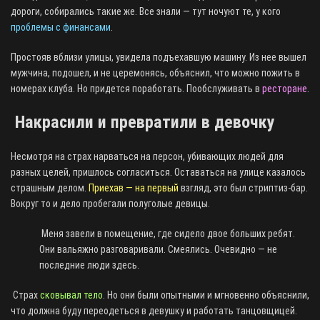
дороги, собирались такие же. Все знали — тут ночуют те, у кого
проблемы с финансами
.
Простояв вблизи улицы, увидела подъехавшую машину. Из нее вышел
мужчина, подошел, и не церемонясь, объяснил, что можно пожить в
номерах клуба. Но придется поработать. Пообслуживать в
ресторане
.
Накрасили и превратили в девочку
Несмотря на страх нарваться на персон, убивающих людей для
разных целей, пришлось согласиться. Оставаться на улице казалось
страшным делом.
Приехав — на первый
взгляд, это был стриптиз-бар.
Вокруг то и дело пробегали полуголые девицы.
Меня завели в помещение, где сидело двое больших ребят.
Они вальяжно разговаривали. Смеялись. Очевидно — не
последние люди здесь.
Страх
сковывал тело
. Но они были опытными и мгновенно объяснили,
что должна буду переодеться в девушку и работать танцовщицей.