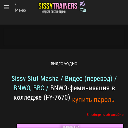
←
Меню
ВИДЕО/АУДИО
Sissy Slut Masha / Видео (перевод) /
BNWO, BBC /
BNWO-феминизация в
колледже (FY-7670)
купить пароль
Сообщить об ошибке
Поддержка в ВК