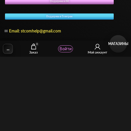
Поддержка в ВК
Поддержка в Телеграм
✉
Email:
stcomhelp@gmail.com
МАГАЗИНЫ
0
↔
Войти
Заказ
Мой аккаунт
Для зрителей
(как покупать)
Для авторов
(как продавать)
Политика возврата
МОЙ МАГАЗИН