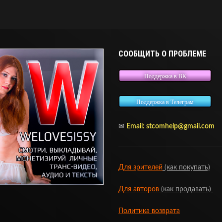
СООБЩИТЬ О ПРОБЛЕМЕ
Поддержка в ВК
Поддержка в Телеграм
✉
Email:
stcomhelp@gmail.com
Для зрителей
(как покупать)
Для авторов
(как продавать)
Политика возврата