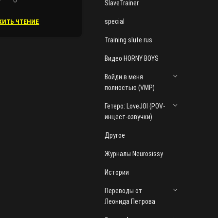
SlaveTrainer
special
ИТЬ ЧТЕНИЕ
Training slute rus
Видео HORNY BOYS
Войди в меня
полностью (VMP)
Гетеро: LoveJOI (POV-
инцест-озвучки)
Другое
Журналы Neurosissy
Истории
Переводы от
Леонида Петрова