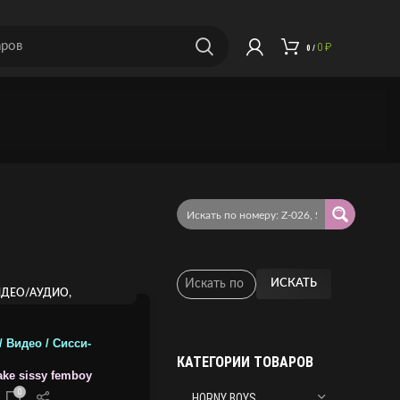
0
₽
0
/
ИСКАТЬ
,
ИДЕО/АУДИО
РЫ ОТ NSTSHEMALE
/ Видео / Сисси-
КАТЕГОРИИ ТОВАРОВ
ke sissy femboy
0
HORNY BOYS