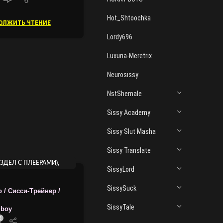
Hot_Shtoochka
ОЛЖИТЬ ЧТЕНИЕ
Lordy696
Luxuria-Meretrix
Neurosissy
NstShemale
Sissy Academy
Sissy Slut Masha
Sissy Translate
,
АЗДЕЛ С ПЛЕЕРАМИ)
SissyLord
,
О/АУДИО
SissySuck
ОТ NSTSHEMALE
 / Сисси-Трейнер /
SissyTale
mboy
2