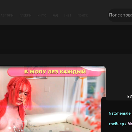
АВТОРЫ
ПЛЕЕРЫ
ИНФО
FAQ
| NST
ПОИСК
В
ТРЕЙНЕ
NstShemale 
трейнер /
Ma