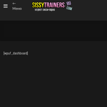
←
Меню
[wpuf_dashboard]