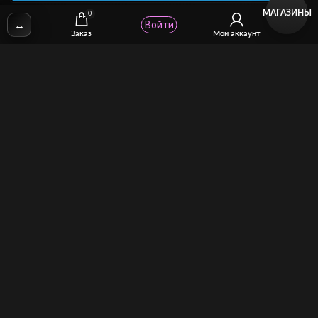
МАГАЗИНЫ
0
↔
Войти
✉
Email:
stcomhelp@gmail.com
Заказ
Мой аккаунт
Для зрителей
(как покупать)
Для авторов
(как продавать)
Политика возврата
МОЙ МАГАЗИН
Торговая площадка для продажи и покупки сисси-трейнеров,
аудио и видео-гипнозов, мотивации, CEI, унижений куколдов и