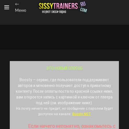
←
Меню
ЭТО НОВЫЙ СПОСОБ
Boosty — сервис, где пользователи поддерживают
авторов и мгновенно получают доступ к приватному
контенту. После оплаты поста по красной ссылке ниже,
вам откроется запись с картинкой и ключом от плеера
под ней (см. изображение ниже).
На почту ничего не придет, но сообщение с паролем будет
доступен на канале:
Boosty NST
Если ничего непонятно, ознакомьтесь с