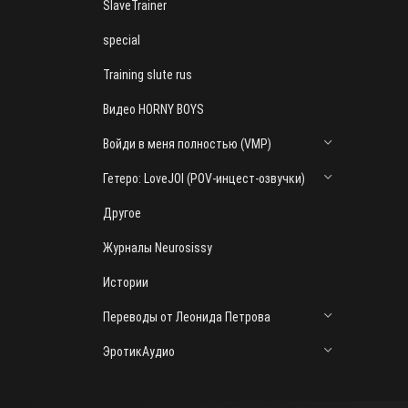
SlaveTrainer
special
Training slute rus
Видео HORNY BOYS
Войди в меня полностью (VMP)
Гетеро: LoveJOI (POV-инцест-озвучки)
Другое
Журналы Neurosissy
Истории
Переводы от Леонида Петрова
ЭротикАудио