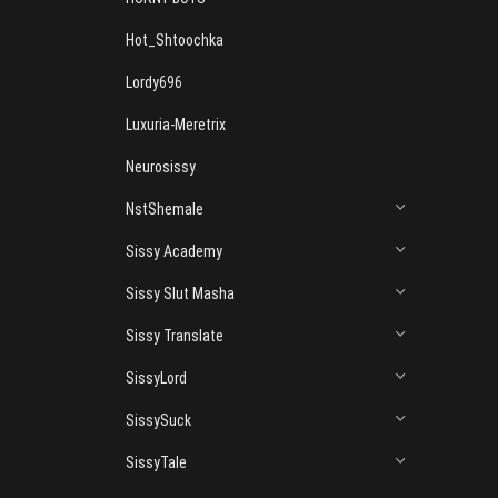
Hot_Shtoochka
Lordy696
Luxuria-Meretrix
Neurosissy
NstShemale
Sissy Academy
Sissy Slut Masha
Sissy Translate
SissyLord
SissySuck
SissyTale