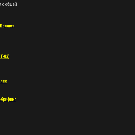
м с общей
к Делают
T-03)
алее
y-брифинг