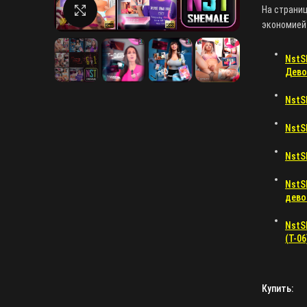
На страни
Нажмите, чтобы увеличить
экономией 
NstS
Дево
NstS
NstS
NstSh
NstS
дево
NstS
(T-06
Купить: