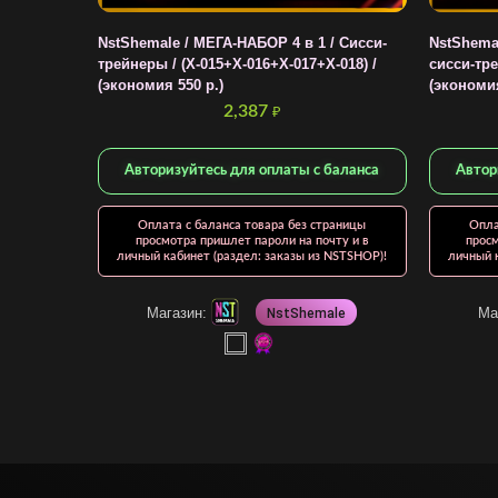
NstShemale / МЕГА-НАБОР 4 в 1 / Cисси-
NstShemal
трейнеры / (X-015+X-016+X-017+X-018) /
сисси-тре
(экономия 550 р.)
(экономия
2,387
₽
Авторизуйтесь для оплаты с баланса
Автор
Оплата с баланса товара без страницы
Опла
просмотра пришлет пароли на почту и в
просм
личный кабинет (раздел: заказы из NSTSHOP)!
личный к
Магазин:
Ма
NstShemale