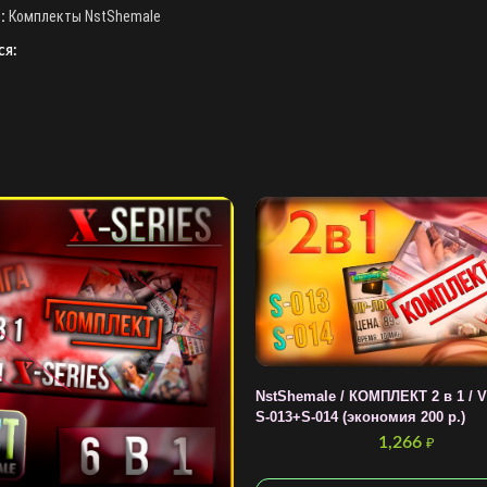
:
Комплекты NstShemale
ся:
NstShemale / КОМПЛЕКТ 2 в 1 / 
S-013+S-014 (экономия 200 р.)
1,266
₽