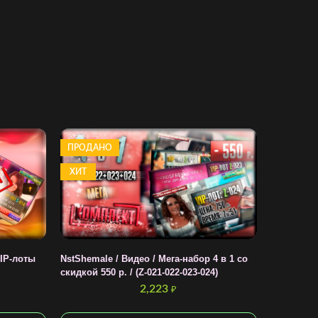
ПРОДАНО
ХИТ
VIP-лоты
NstShemale / Видео / Мега-набор 4 в 1 со
скидкой 550 р. / (Z-021-022-023-024)
2,223
₽