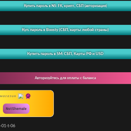
Купить пароль в NS: FK, крипт., СБП (авторизация)
Куп. пароль в Boosty (СБП, карты любой страны)
Купить пароль в SM: СБП, Карты РФ и USD
Авторизуйтесь для оплаты с баланса
магазин
NstShemale
t-01-t-06