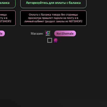
аланса
Авторизуйтесь для оплаты с баланса
аницы
Оплата с баланса товара без страницы
ту и в
просмотра пришлет пароли на почту и в
NSTSHOP)!
личный кабинет (раздел: заказы из NSTSHOP)!
Магазин:
le
NstShemale