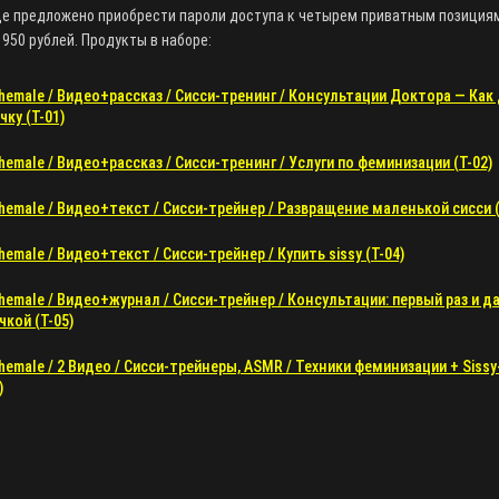
це предложено приобрести пароли доступа к четырем приватным позиция
950 рублей. Продукты в наборе:
hemale / Видео+рассказ / Сисси-тренинг / Консультации Доктора — Ка
чку (T-01)
hemale / Видео+рассказ / Сисси-тренинг / Услуги по феминизации (T-02)
hemale / Видео+текст / Сисси-трейнер / Развращение маленькой сисси (
emale / Видео+текст / Сисси-трейнер / Купить sissy (T-04)
hemale / Видео+журнал / Сисси-трейнер / Консультации: первый раз и д
чкой (T-05)
hemale / 2 Видео / Сисси-трейнеры, ASMR / Техники феминизации + Siss
)