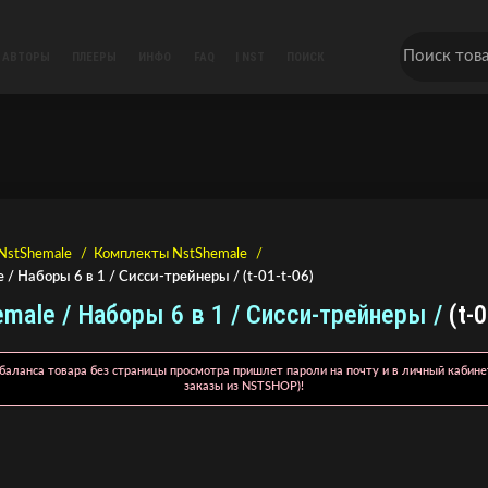
АВТОРЫ
ПЛЕЕРЫ
ИНФО
FAQ
| NST
ПОИСК
NstShemale
Комплекты NstShemale
 / Наборы 6 в 1 / Сисси-трейнеры / (t-01-t-06)
male / Наборы 6 в 1 / Сисси-трейнеры /
(t-0
баланса товара без страницы просмотра пришлет пароли на почту и в личный кабине
заказы из NSTSHOP)!