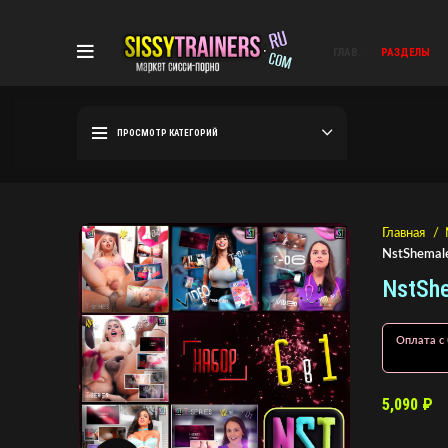
ГЛАВ.
РАЗДЕЛЫ
ПРОСМОТР КАТЕГОРИЙ
Главная
NstShemale
NstShe
Оплата с 
5,090
₽