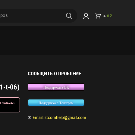
0
₽
0
/
СООБЩИТЬ О ПРОБЛЕМЕ
1-t-06)
Поддержка в ВК
т (раздел:
Поддержка в Телеграм
✉
Email:
stcomhelp@gmail.com