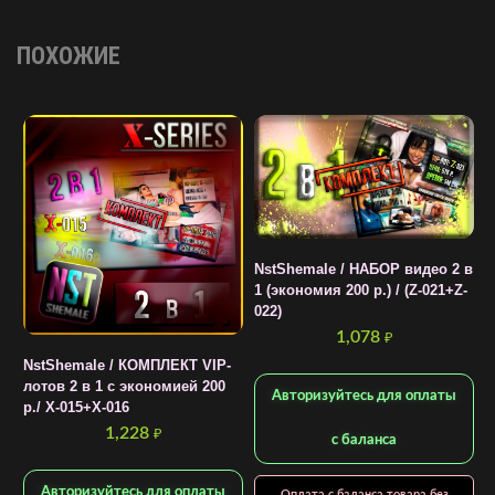
ПОХОЖИЕ
NstShemale / НАБОР видео 2 в
1 (экономия 200 р.) / (Z-021+Z-
022)
1,078
₽
NstShemale / КОМПЛЕКТ VIP-
N
лотов 2 в 1 с экономией 200
т
Авторизуйтесь для оплаты
р./ X-015+X-016
S
П
1,228
₽
с баланса
Д
Авторизуйтесь для оплаты
Оплата с баланса товара без