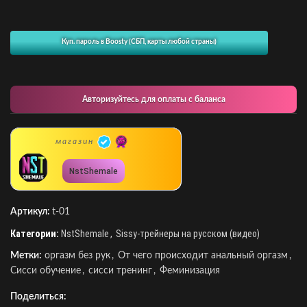
Куп. пароль в Boosty (СБП, карты любой страны)
Авторизуйтесь для оплаты с баланса
магазин
NstShemale
Артикул:
t-01
Категории:
NstShemale
,
Sissy-трейнеры на русском (видео)
Метки:
оргазм без рук
,
От чего происходит анальный оргазм
,
Сисси обучение
,
сисси тренинг
,
Феминизация
Поделиться: