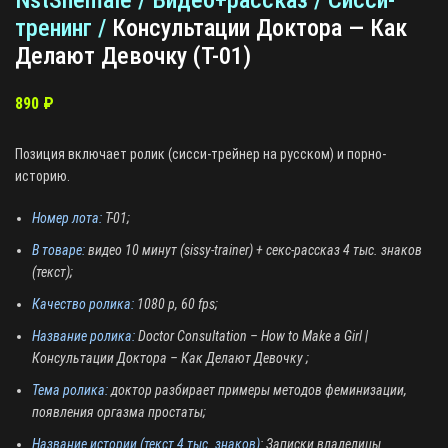
NstShemale / Видео+рассказ / Сисси-
тренинг /
Консультации Доктора — Как
Делают Девочку (T-01)
890
₽
Позиция включает ролик (сисси-трейнер на русском) и порно-
историю.
Номер лота:
T-01;
В товаре:
видео 10 минут (sissy-trainer) + секс-рассказ 4 тыс. знаков
(текст);
К
ачество ролика:
1080 p, 60 fps;
Название ролика:
Doctor Consultation – How to Make a Girl |
Консультации Доктора – Как Делают Девочку ;
Тема ролика:
доктор разбирает примеры методов феминизации,
появления оргазма простаты;
Название истории (текст 4 тыс. знаков)
: Записки владелицы