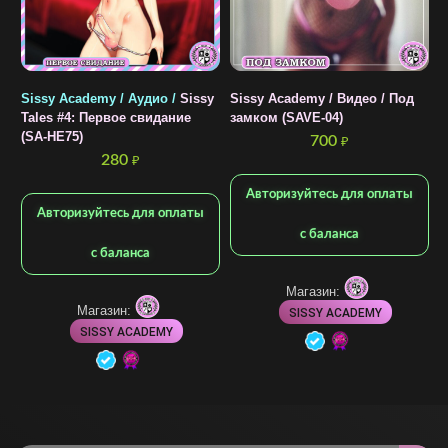
Sissy Academy / Аудио /
Sissy
Sissy Academy / Видео / Под
S
Tales #4: Первое свидание
замком (SAVE-04)
Г
(SA-HE75)
(
700
₽
280
₽
Авторизуйтесь для оплаты
Авторизуйтесь для оплаты
с баланса
с баланса
Магазин:
Магазин:
SISSY ACADEMY
SISSY ACADEMY