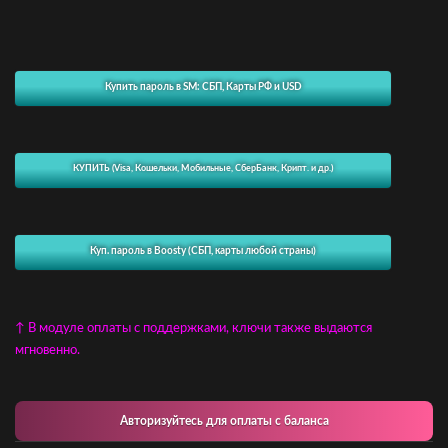
Купить пароль в SM: СБП, Карты РФ и USD
КУПИТЬ (Visa, Кошельки, Мобильные, СберБанк, Крипт. и др.)
Куп. пароль в Boosty (СБП, карты любой страны)
↑ В модуле оплаты с поддержками, ключи также выдаются
мгновенно.
Авторизуйтесь для оплаты с баланса