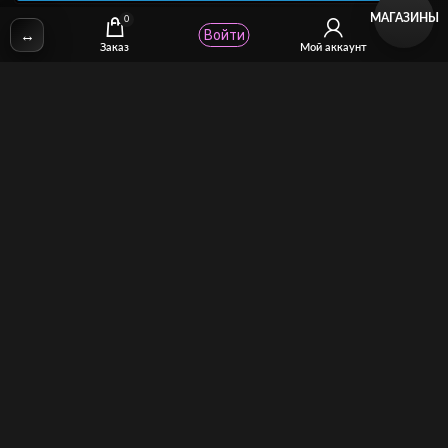
МАГАЗИНЫ
0
↔
Войти
✉
Email:
stcomhelp@gmail.com
Заказ
Мой аккаунт
Для зрителей
(как покупать)
Для авторов
(как продавать)
Политика возврата
МОЙ МАГАЗИН
Торговая площадка для продажи и покупки сисси-трейнеров,
аудио и видео-гипнозов, мотивации, CEI, унижений куколдов и