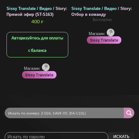
Sissy Translate / Видео /
Story:
Sissy Translate / Видео /
Story:
S
Прямой эфир (ST-S163)
Отбор в команду
П
Бесплатно
0
400
₽
Магазин:
Авторизуйтесь для оплаты
Sissy Translate
с баланса
Магазин:
Sissy Translate
ИСКАТЬ