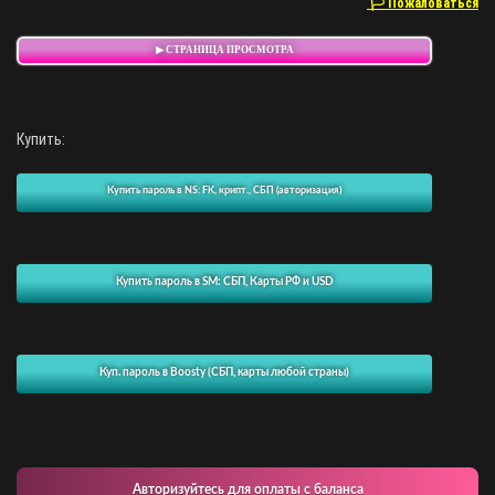
🏳 Пожаловаться
▶ СТРАНИЦА ПРОСМОТРА
Купить:
Купить пароль в NS: FK, крипт., СБП (авторизация)
Купить пароль в SM: СБП, Карты РФ и USD
Куп. пароль в Boosty (СБП, карты любой страны)
Авторизуйтесь для оплаты с баланса