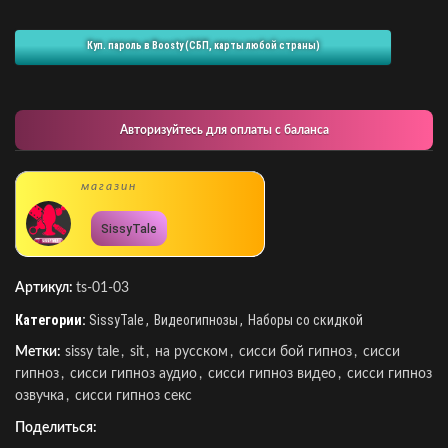
Куп. пароль в Boosty (СБП, карты любой страны)
Авторизуйтесь для оплаты с баланса
магазин
SissyTale
Артикул:
ts-01-03
Категории:
SissyTale
,
Видеогипнозы
,
Наборы со скидкой
Метки:
sissy tale
,
sit
,
на русском
,
сисси бой гипноз
,
сисси
гипноз
,
сисси гипноз аудио
,
сисси гипноз видео
,
сисси гипноз
озвучка
,
сисси гипноз секс
Поделиться: