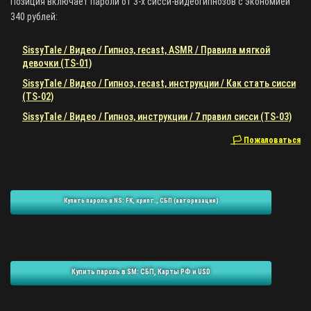
Позиция включает пароли от 3-х сисси-видеогипнозов с экономией
340 рублей:
SissyTale / Видео / Гипноз, recast, ASMR / Правила мягкой
девочки (TS-01)
SissyTale / Видео / Гипноз, recast, инструкции / Как стать сисси
(TS-02)
SissyTale / Видео / Гипноз, инструкции / 7 правил сисси (TS-03)
🏳 Пожаловаться
Купить пароль в NS: FK, крипт., СБП (авторизация)
Купить пароль в SM: СБП, Карты РФ и USD