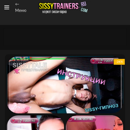
←
Меню
-26%