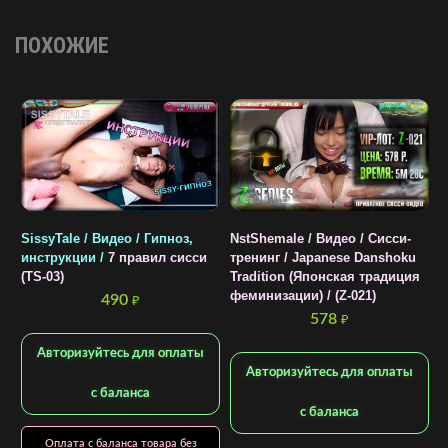
ПОХОЖИЕ
SissyTale / Видео / Гипноз,
NstShemale / Видео / Cисси-
инструкции /
7 правил сисси
тренинг / Japanese Danshoku
(TS-03)
Tradition (Японская традиция
феминизации) / (Z-021)
490
₽
578
₽
S
Г
Авторизуйтесь для оплаты
Авторизуйтесь для оплаты
с баланса
с баланса
Оплата с баланса товара без