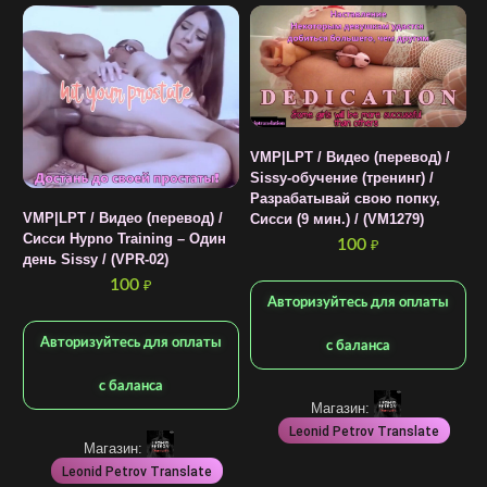
VMP|LPT / Видео (перевод) /
Sissy-обучение (тренинг) /
Разрабатывай свою попку,
VMP|LPT / Видео (перевод) /
Сисси (9 мин.) / (VM1279)
V
Сисси Hypno Training – Один
100
₽
S
день Sissy / (VPR-02)
с
100
₽
(
Авторизуйтесь для оплаты
Авторизуйтесь для оплаты
с баланса
с баланса
Магазин:
Leonid Petrov Translate
Магазин:
Leonid Petrov Translate