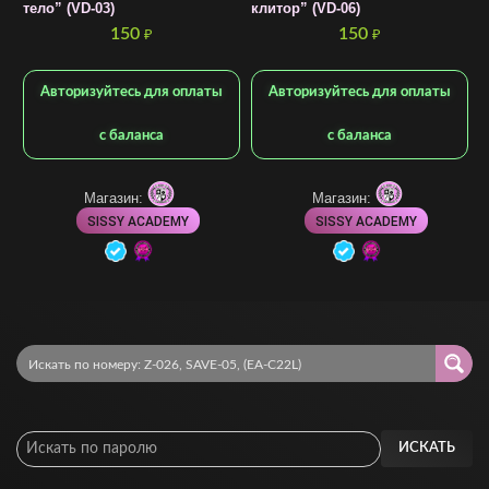
тело” (VD-03)
клитор” (VD-06)
п
150
150
₽
₽
Авторизуйтесь для оплаты
Авторизуйтесь для оплаты
с баланса
с баланса
Магазин:
Магазин:
SISSY ACADEMY
SISSY ACADEMY
ИСКАТЬ