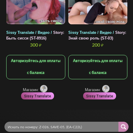
Sissy Translate / Видео /
Story:
Sissy Translate / Видео /
Story:
S
Быть сисси (ST-8916)
Знай свою роль (ST-03)
Д
300
200
₽
₽
Авторизуйтесь для оплаты
Авторизуйтесь для оплаты
с баланса
с баланса
Магазин:
Магазин:
Sissy Translate
Sissy Translate