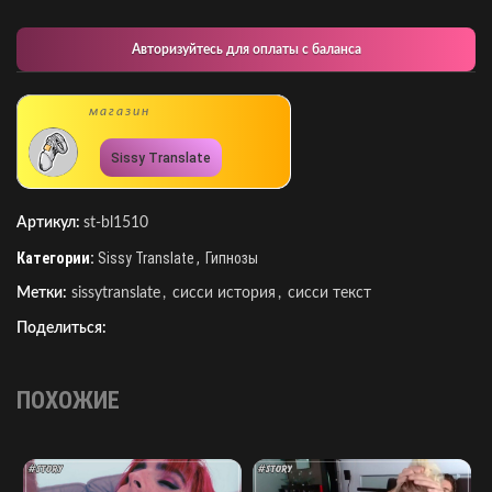
Авторизуйтесь для оплаты с баланса
магазин
Sissy Translate
Артикул:
st-bl1510
Категории:
Sissy Translate
,
Гипнозы
Метки:
sissytranslate
,
сисси история
,
сисси текст
Поделиться:
ПОХОЖИЕ