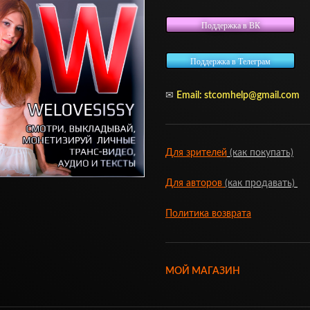
Поддержка в ВК
Поддержка в Телеграм
✉
Email:
stcomhelp@gmail.com
Для зрителей
(как покупать)
Для авторов
(как продавать)
Политика возврата
МОЙ МАГАЗИН