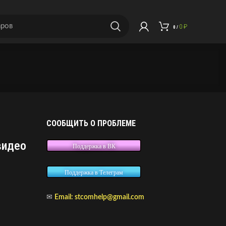
0
₽
0
/
СООБЩИТЬ О ПРОБЛЕМЕ
видео
Поддержка в ВК
Поддержка в Телеграм
✉
Email:
stcomhelp@gmail.com