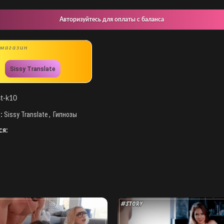
Авторизуйтесь для оплаты с баланса
магазин
Sissy Translate
st-k10
:
Sissy Translate
,
Гипнозы
ся: