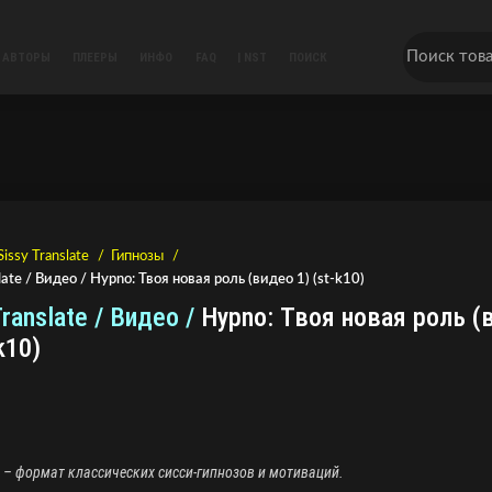
АВТОРЫ
ПЛЕЕРЫ
ИНФО
FAQ
| NST
ПОИСК
Sissy Translate
Гипнозы
late / Видео / Hypno: Твоя новая роль (видео 1) (st-k10)
Translate / Видео /
Hypno: Твоя новая роль (
k10)
– формат классических сисси-гипнозов и мотиваций.