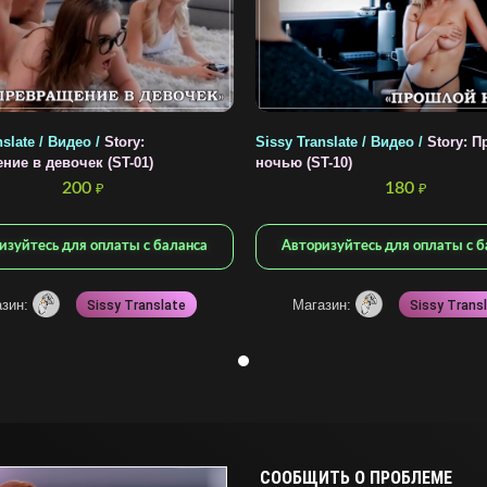
slate / Видео /
Story:
Sissy Translate / Видео /
Story: 
ние в девочек (ST-01)
ночью (ST-10)
200
180
₽
₽
изуйтесь для оплаты с баланса
Авторизуйтесь для оплаты с б
азин:
Магазин:
Sissy Translate
Sissy Trans
СООБЩИТЬ О ПРОБЛЕМЕ