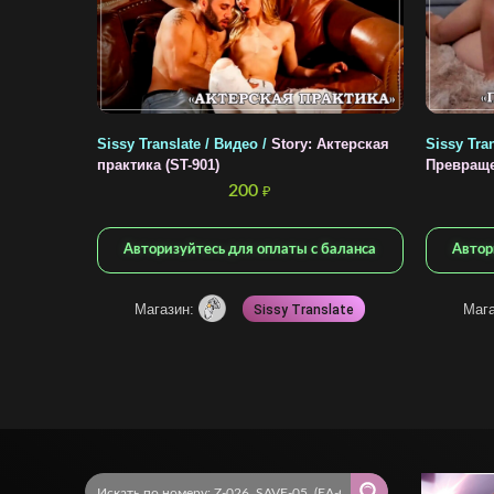
Sissy Translate / Видео /
Story: Актерская
Sissy Tran
практика (ST-901)
Превраще
200
₽
Авторизуйтесь для оплаты с баланса
Автор
Магазин:
Маг
Sissy Translate