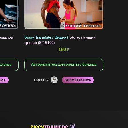
Прошлой
Sissy Translate / Видео /
Story: Лучший
тренер (ST-S100)
180
₽
аланса
Авторизуйтесь для оплаты с баланса
Магазин:
late
Sissy Translate