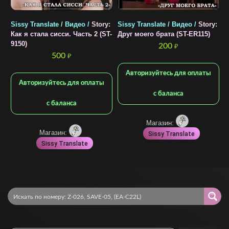
Sissy Translate / Видео /
Story:
Sissy Translate / Видео /
Story:
S
Как я стала сисси. Часть 2 (ST-
Друг моего брата (ST-ER115)
Н
9150)
200
₽
500
₽
Авторизуйтесь для оплаты
Авторизуйтесь для оплаты
с баланса
с баланса
Магазин:
Магазин:
Sissy Translate
Sissy Translate