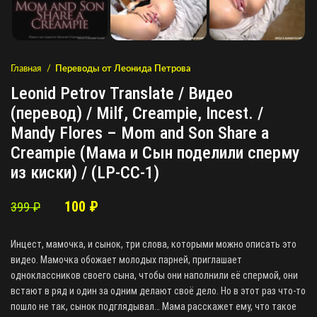
Главная
Переводы от Леонида Петрова
Leonid Petrov Translate / Видео
(перевод) / Milf, Creampie, Incest. /
Mandy Flores – Mom and Son Share a
Creampie (Мама и Сын поделили сперму
из киски) / (LP-CC-1)
100
₽
399
₽
Инцест, мамочка, и сынок, три слова, которыми можно описать это
видео. Мамочка обожает молодых парней, приглашает
одноклассников своего сына, чтобы они наполнили её спермой, они
встают в ряд и один за одним делают своё дело. Но в этот раз что-то
пошло не так, сынок подглядывал… Мама расскажет ему, что такое