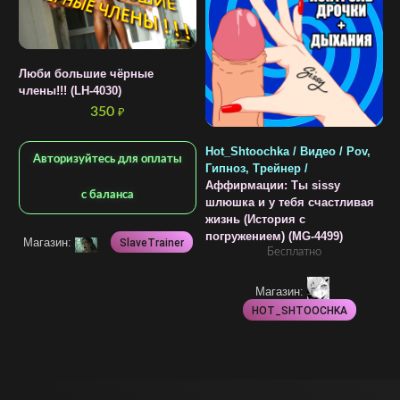
Люби большие чёрные
члены!!! (LH-4030)
350
₽
Hot_Shtoochka / Видео / Pov,
S
Авторизуйтесь для оплаты
Гипноз, Трейнер /
F
Аффирмации: Ты sissy
И
с баланса
шлюшка и у тебя счастливая
жизнь (История с
погружением) (MG-4499)
Магазин:
SlaveTrainer
Бесплатно
Магазин:
HOT_SHTOOCHKA