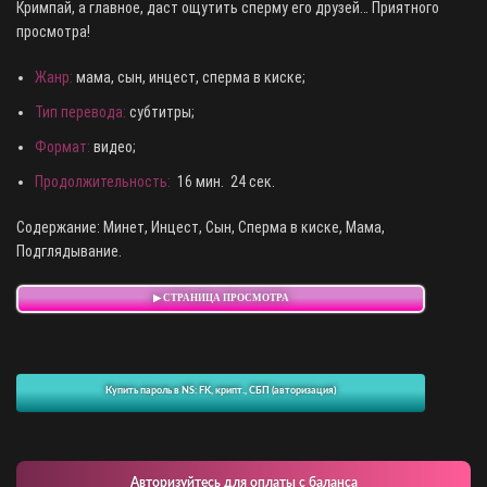
Кримпай, а главное, даст ощутить сперму его друзей… Приятного
просмотра!
Жанр:
мама, сын, инцест, сперма в киске;
Тип перевода:
субтитры;
Формат:
видео;
Продолжительность:
16 мин. 24 сек.
Содержание: Минет, Инцест, Сын, Сперма в киске, Мама,
Подглядывание.
▶ СТРАНИЦА ПРОСМОТРА
Купить пароль в NS: FK, крипт., СБП (авторизация)
Авторизуйтесь для оплаты с баланса