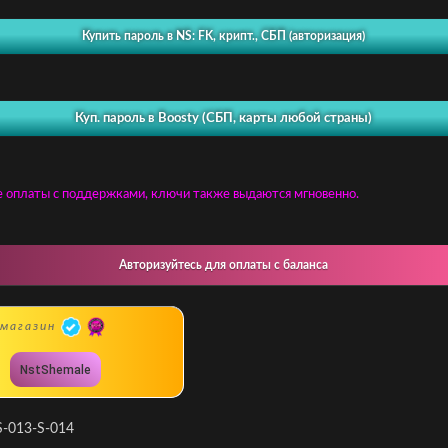
Купить пароль в NS: FK, крипт., СБП (авторизация)
Куп. пароль в Boosty (СБП, карты любой страны)
е оплаты с поддержками, ключи также выдаются мгновенно.
Авторизуйтесь для оплаты с баланса
магазин
NstShemale
S-013-S-014