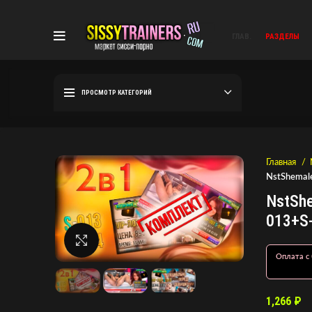
ГЛАВ.
РАЗДЕЛЫ
ПРОСМОТР КАТЕГОРИЙ
Главная
NstShemal
NstShe
013+S-
Нажмите, чтобы увеличить
Оплата с 
1,266
₽