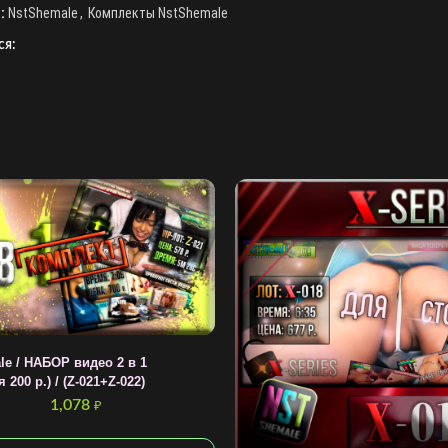
:
NstShemale
,
Комплекты NstShemale
ся:
le / НАБОР видео 2 в 1
 200 р.) / (Z-021+Z-022)
1,078
₽