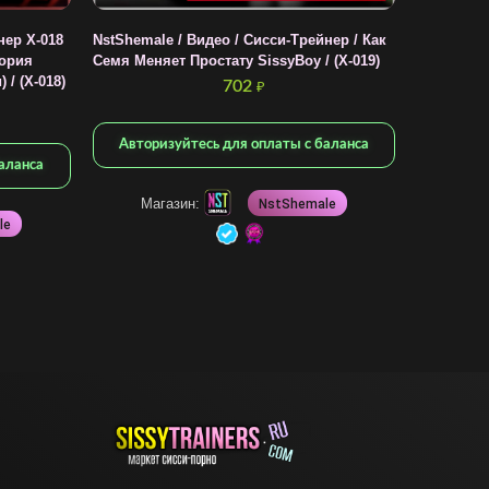
нер X-018
NstShemale / Видео / Сисси-Трейнер / Как
тория
Семя Меняет Простату SissyBoy / (X-019)
/ (X-018)
702
₽
Авторизуйтесь для оплаты с баланса
аланса
Магазин:
NstShemale
le