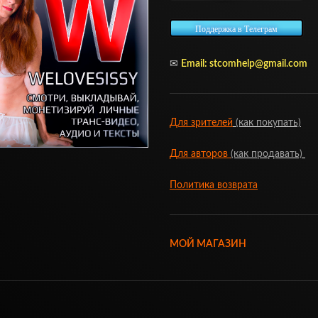
Поддержка в Телеграм
✉
Email:
stcomhelp@gmail.com
Для зрителей
(как покупать)
Для авторов
(как продавать)
Политика возврата
МОЙ МАГАЗИН