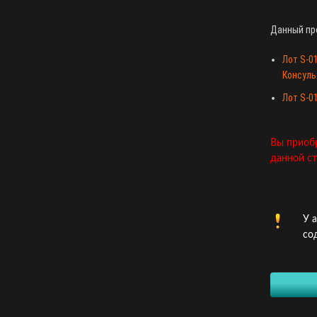
Данный про
Лот S-0
Консуль
Лот S-0
Вы приобр
данной ст
У 
со