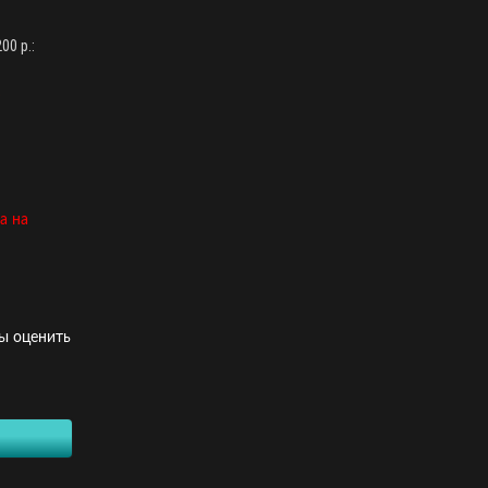
0 р.:
,
а на
ы оценить