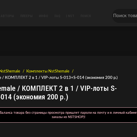
АВТОРЫ
ПЛЕЕРЫ
ИНФО
FAQ
| NST
ПОИСК
NstShemale
Комплекты NstShemale
e / КОМПЛЕКТ 2 в 1 / VIP-лоты S-013+S-014 (экономия 200 р.)
male / КОМПЛЕКТ 2 в 1 / VIP-лоты S-
014 (экономия 200 р.)
баланса товара без страницы просмотра пришлет пароли на почту и в личный кабине
заказы из NSTSHOP)!