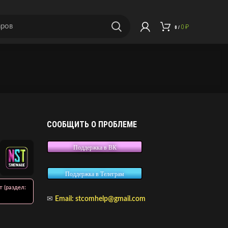
0
₽
0
/
СООБЩИТЬ О ПРОБЛЕМЕ
Поддержка в ВК
Поддержка в Телеграм
т (раздел:
✉
Email:
stcomhelp@gmail.com