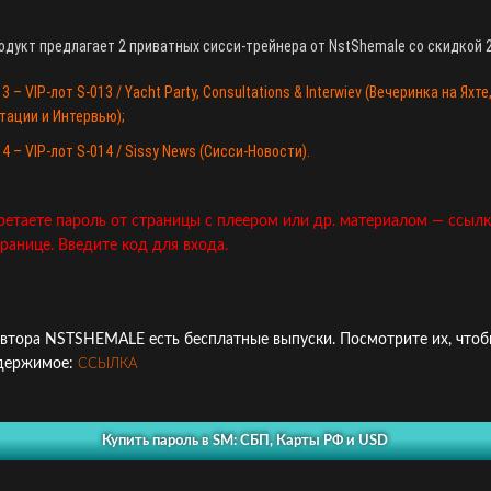
дукт предлагает 2 приватных сисси-трейнера от NstShemale со скидкой 20
13 –
VIP-лот S-013 / Yacht Party, Consultations & Interwiev (Вечеринка на Яхте
тации и Интервью)
;
14 –
VIP-лот S-014 / Sissy News (Сисси-Новости)
.
етаете пароль от страницы с плеером или др. материалом — ссылк
ранице. Введите код для входа.
автора NSTSHEMALE есть бесплатные выпуски. Посмотрите их, чтоб
держимое:
ССЫЛКА
Купить пароль в SM: СБП, Карты РФ и USD