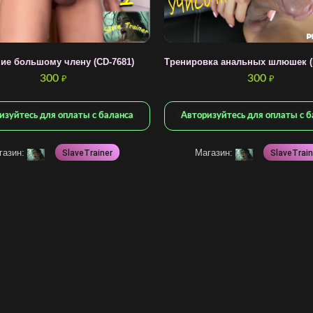
Тренировка анальных шлюшек (
ие большому члену (CD-7681)
300
300
₽
₽
Авторизуйтесь для оплаты с б
изуйтесь для оплаты с баланса
Магазин:
газин:
SlaveTrain
SlaveTrainer