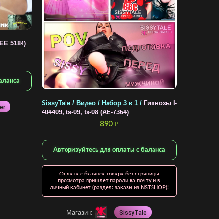
EE-5184)
аланса
SissyTale / Видео / Набор 3 в 1 /
Гипнозы I-
er
404409, ts-09, ts-08 (AE-7364)
890
₽
Авторизуйтесь для оплаты с баланса
Оплата с баланса товара без страницы
просмотра пришлет пароли на почту и в
личный кабинет (раздел: заказы из NSTSHOP)!
Магазин:
SissyTale