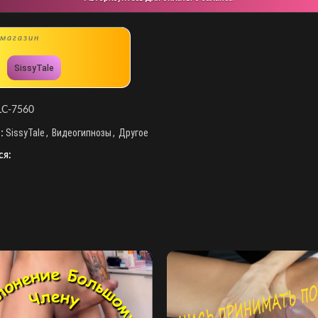
магазин
SissyTale
LC-7560
:
SissyTale
,
Видеогипнозы
,
Другое
ся: