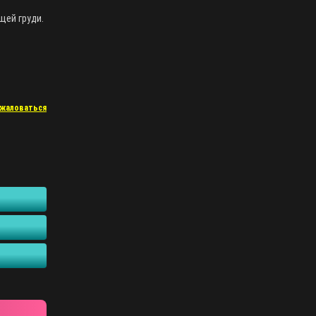
щей груди.
жаловаться