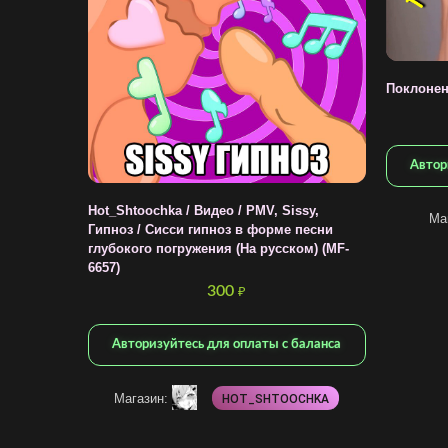
Поклонен
Автор
Hot_Shtoochka / Видео / PMV, Sissy,
Ма
Гипноз / Сисси гипноз в форме песни
глубокого погружения (На русском) (MF-
6657)
300
₽
Авторизуйтесь для оплаты с баланса
Магазин:
HOT_SHTOOCHKA