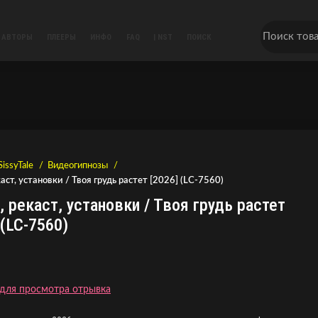
АВТОРЫ
ПЛЕЕРЫ
ИНФО
FAQ
| NST
ПОИСК
SissyTale
Видеогипнозы
каст, установки / Твоя грудь растет [2026] (LC-7560)
, рекаст, установки / Твоя грудь растет
 (LC-7560)
для просмотра отрывка