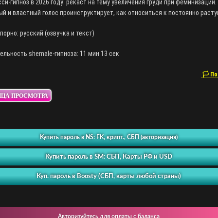
си-гипноз в 2026 году: рекаст на тему увеличения груди при феминизации.
й и властный голос проинструктирует, как относиться к постоянно расту
-порно: русский (озвучка и текст)
льность shemale-гипноза: 11 мин 13 сек
🏳 По
ИЦА ПРОСМОТРА
Купить пароль в NS: FK, крипт., СБП (авторизация)
Купить пароль в SM: СБП, Карты РФ и USD
Куп. пароль в Boosty (СБП, карты любой страны)
Авторизуйтесь для оплаты с баланса