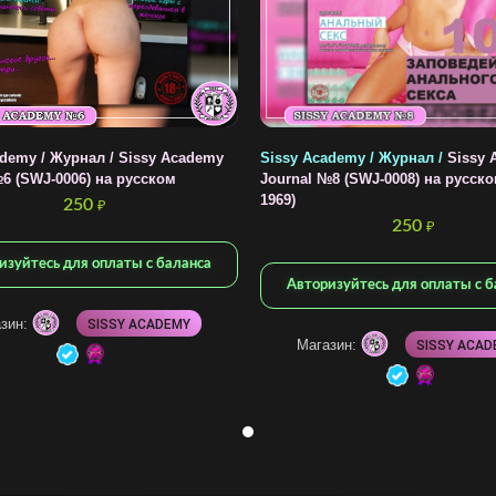
ademy / Журнал / Sissy Academy
Sissy Academy / Журнал /
Sissy 
6 (SWJ-0006) на русском
Journal №8 (SWJ-0008) на русско
1969)
250
₽
250
₽
изуйтесь для оплаты с баланса
Авторизуйтесь для оплаты с б
зин:
SISSY ACADEMY
Магазин:
SISSY ACAD