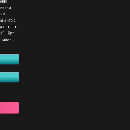
ание
чиваем
щим
ы и что с
а фото от
а” – Хит-
т: можно