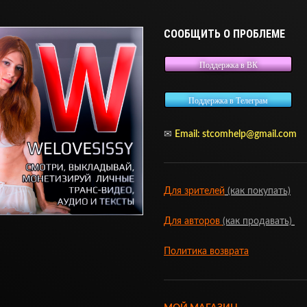
СООБЩИТЬ О ПРОБЛЕМЕ
Поддержка в ВК
Поддержка в Телеграм
✉
Email:
stcomhelp@gmail.com
Для зрителей
(как покупать)
Для авторов
(как продавать)
Политика возврата