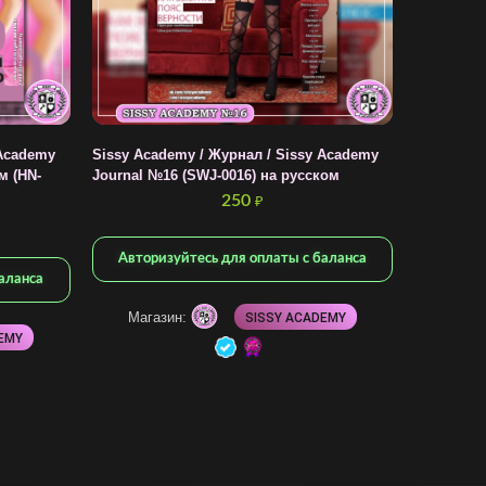
Academy
Sissy Academy / Журнал / Sissy Academy
м (HN-
Journal №16 (SWJ-0016) на русском
250
₽
Авторизуйтесь для оплаты с баланса
аланса
Магазин:
SISSY ACADEMY
EMY