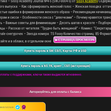
тике – Sissy Academy Journal №4-5 (SWJ-0004-5) от
Sissy Academy
Содерж
го выпуска: – Как сформировать женский голос – Женская походка: отта
астые ошибки в формировании женского образа – Рекомендации начинаю
рам и сисси – Особенности секса с “девочками” – Почему нравятся транс
ь – Важные советы для феминизации – Десять шагов к красоте – Подборк
цы – Рассказ от читателя: “Трудно быть женщиной” – Комикс: “Секретарш
ale-снегурочек – Звезда номера: TS Foxxy Количество страниц: 85 Форма
▶ СТРАНИЦА ПРОСМОТРА
сайте и в облаке, в отдельном окне
Купить пароль в SM: СБП, Карты РФ и USD
Купить пароль в NS: FK, крипт., СБП (авторизация)
 оплаты с поддержками, ключи также выдаются мгновенно.
Авторизуйтесь для оплаты с баланса
магазин