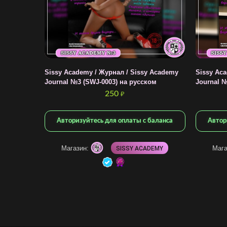
Sissy Academy / Журнал / Sissy Academy
Sissy Ac
Journal №3 (SWJ-0003) на русском
Journal №
250
₽
Авторизуйтесь для оплаты с баланса
Автор
Магазин:
Мага
SISSY ACADEMY