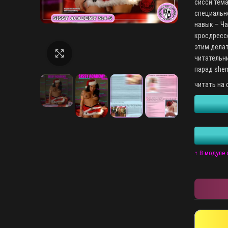
сисси тема
специально
навык – Ч
кросдрессе
этим делат
Нажмите, чтобы увеличить
читательни
парад shem
читать на 
↑ В модуле