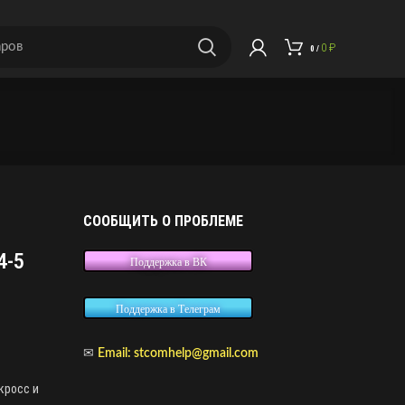
0
₽
0
/
СООБЩИТЬ О ПРОБЛЕМЕ
4-5
Поддержка в ВК
Поддержка в Телеграм
✉
Email:
stcomhelp@gmail.com
кросс и