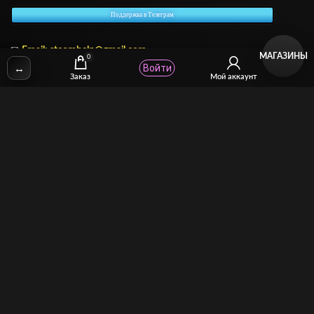
Поддержка в Телеграм
✉
Email:
stcomhelp@gmail.com
МАГАЗИНЫ
0
↔
Войти
Заказ
Мой аккаунт
Для зрителей
(как покупать)
Для авторов
(как продавать)
Политика возврата
МОЙ МАГАЗИН