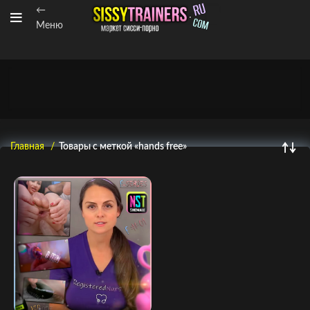
←
Меню
Главная
Товары с меткой «hands free»