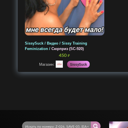
SissySuck / Видео / Sissy Training
Feminization /
Сюрприз (SC-920)
450
₽
Магазин:
SissySuck