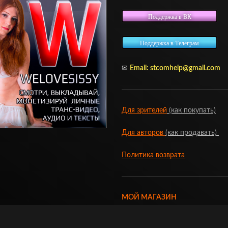
Поддержка в ВК
Поддержка в Телеграм
✉
Email:
stcomhelp@gmail.com
Для зрителей
(как покупать)
Для авторов
(как продавать)
Политика возврата
МОЙ МАГАЗИН