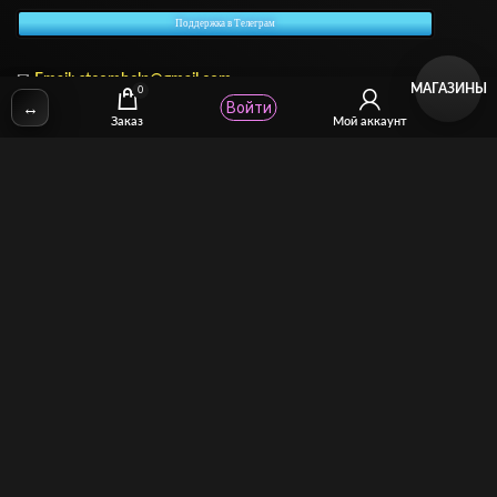
Поддержка в Телеграм
✉
Email:
stcomhelp@gmail.com
МАГАЗИНЫ
0
↔
Войти
Заказ
Мой аккаунт
Для зрителей
(как покупать)
Для авторов
(как продавать)
Политика возврата
МОЙ МАГАЗИН