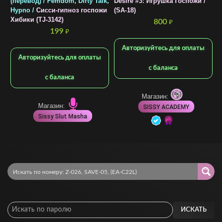
(перевод) / Femdom, Dirty Talk,
Desire #3: Игрушка Госпожи /
Т
Hypno /
Сисси-гипноз госпожи
(SA-18)
С
Хибики (TJ-3142)
К
800
₽
199
₽
Авторизуйтесь для оплаты
Авторизуйтесь для оплаты
с баланса
с баланса
Магазин:
Магазин:
SISSY ACADEMY
Sissy Slut Masha
ИСКАТЬ