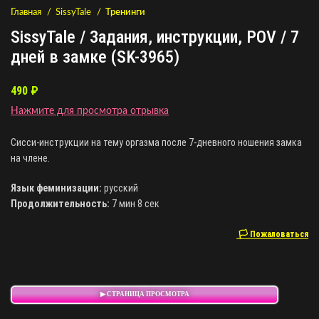
Главная
SissyTale
Тренинги
SissyTale / Задания, инструкции, POV / 7
дней в замке (SK-3965)
490
₽
Нажмите для просмотра отрывка
Сисси-инструкции на тему оргазма после 7-дневного ношения замка
на члене.
Язык феминизации:
русский
Продолжительность:
7 мин 8 сек
🏳 Пожаловаться
▶ СТРАНИЦА ПРОСМОТРА