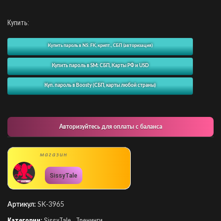
Купить:
Купить пароль в NS: FK, крипт., СБП (авторизация)
Купить пароль в SM: СБП, Карты РФ и USD
Куп. пароль в Boosty (СБП, карты любой страны)
Авторизуйтесь для оплаты с баланса
магазин
SissyTale
Артикул:
SK-3965
Категории:
SissyTale
,
Тренинги