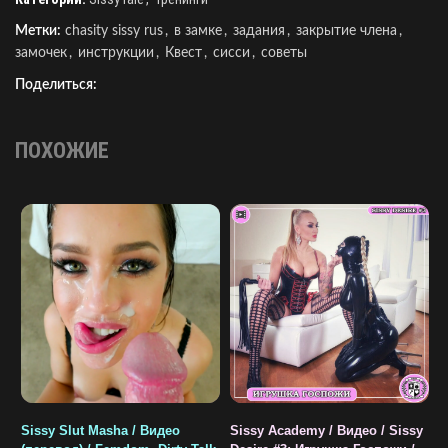
Метки:
chasity sissy rus
,
в замке
,
задания
,
закрытие члена
,
замочек
,
инструкции
,
Квест
,
сисси
,
советы
Поделиться:
ПОХОЖИЕ
Sissy Slut Masha / Видео
Sissy Academy / Видео / Sissy
N