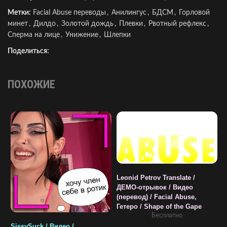
Метки:
Facial Abuse переводы
,
Анилингус
,
БДСМ
,
Горловой
минет
,
Дилдо
,
Золотой дождь
,
Плевки
,
Рвотный рефлекс
,
Сперма на лице
,
Унижение
,
Шлепки
Поделиться:
ПОХОЖИЕ
Leonid Petrov Translate /
L
ДЕМО-отрывок / Видео
Д
(перевод) / Facial Abuse,
(
Гетеро / Shape of the Gape
F
Бесплатно
SissySuck / Видео /