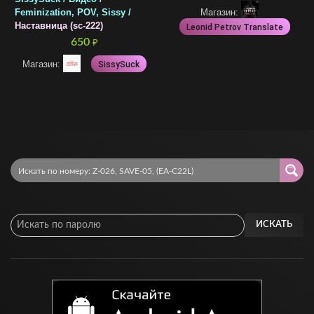
Магазин:
Feminization, POV, Sissy /
Наставница (sc-222)
Leonid Petrov Translate
650
₽
Магазин:
SissySuck
ИСКАТЬ