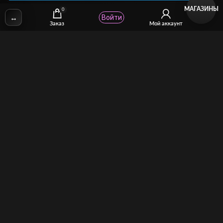
МАГАЗИНЫ
0
↔
Войти
✉
Email:
stcomhelp@gmail.com
Заказ
Мой аккаунт
Для зрителей
(как покупать)
Для авторов
(как продавать)
Политика возврата
МОЙ МАГАЗИН
Торговая площадка для продажи и покупки сисси-трейнеров,
аудио и видео-гипнозов, мотивации, CEI, унижений куколдов и